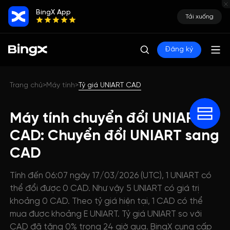
BingX App
Tải xuống
Đăng ký
Trang chủ
Máy tính
Tỷ giá UNIART CAD
>
>
Máy tính chuyển đổi UNIART
CAD: Chuyển đổi UNIART sang
CAD
Tính đến 06:07 ngày 17/03/2026 (UTC), 1 UNIART có
thể đổi được 0 CAD. Như vậy 5 UNIART có giá trị
khoảng 0 CAD. Theo tỷ giá hiện tại, 1 CAD có thể
mua được khoảng E UNIART. Tỷ giá UNIART so với
CAD đã tăng 0% trong 24 giờ qua. BingX cung cấp