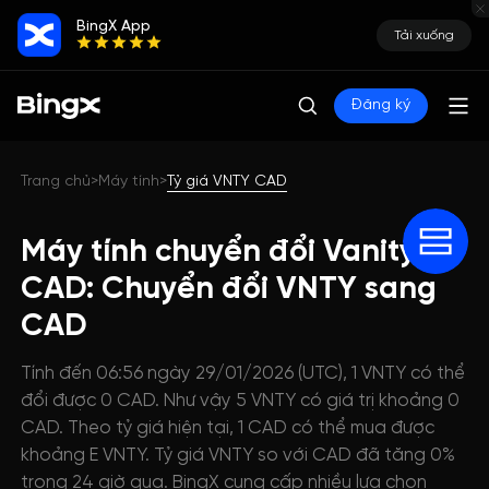
BingX App
Tải xuống
Đăng ký
Trang chủ
Máy tính
Tỷ giá VNTY CAD
>
>
Máy tính chuyển đổi Vanity
CAD: Chuyển đổi VNTY sang
CAD
Tính đến 06:56 ngày 29/01/2026 (UTC), 1 VNTY có thể
đổi được 0 CAD. Như vậy 5 VNTY có giá trị khoảng 0
CAD. Theo tỷ giá hiện tại, 1 CAD có thể mua được
khoảng E VNTY. Tỷ giá VNTY so với CAD đã tăng 0%
trong 24 giờ qua. BingX cung cấp nhiều lựa chọn