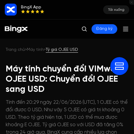
BingX App
Tải xuống
Đăng ký
Trang chủ
Máy tính
Tỷ giá OJEE USD
>
>
Máy tính chuyển đổi VIMworld
OJEE USD: Chuyển đổi OJEE
sang USD
Tính đến 20:29 ngày 22/06/2026 (UTC), 1 OJEE có thể
đổi được 0 USD. Như vậy 5 OJEE có giá trị khoảng 0
USD. Theo tỷ giá hiện tại, 1 USD có thể mua được
khoảng E OJEE. Tỷ giá OJEE so với USD đã tăng 0%
trong 24 giờ qua. BingX cung cấp nhiều lựa chọn