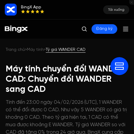
BingX App
Tải xuống
Đăng ký
Trang chủ
Máy tính
Tỷ giá WANDER CAD
>
>
Máy tính chuyển đổi WANDER
CAD: Chuyển đổi WANDER
sang CAD
Tính đến 23:00 ngày 04/02/2026 (UTC), 1 WANDER
có thể đổi được 0 CAD. Như vậy 5 WANDER có giá trị
khoảng 0 CAD. Theo tỷ giá hiện tại, 1 CAD có thể
mua được khoảng E WANDER. Tỷ giá WANDER so với
CAD đã tăng 0% trong 24 giờ qua. BingX cung cấp