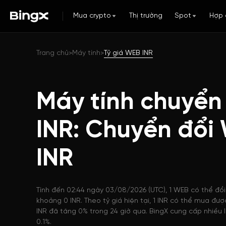
Mua crypto
Thị trường
Spot
Hợp 
Trang chủ
Máy tính
Tỷ giá WEB INR
>
>
Máy tính chuyển
INR: Chuyển đổi
INR
Tính đến 02:44 ngày 03/08/2026 (UTC), 1 WEB có thể đổi 
khoảng 0 INR. Theo tỷ giá hiện tại, 1 INR có thể mua đư
INR đã tăng 0% trong 24 giờ qua. BingX cung cấp nhiều l
0.1%.