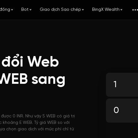
đồng
Bot
Giao dịch Sao chép
BingX Wealth
 đổi Web
 WEB sang
được 0 INR. Như vậy 5 WEB có giá trị
ợc khoảng E WEB. Tỷ giá WEB so với
ựa chọn giao dịch với mức phí chỉ từ