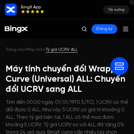
BingX App
Tải xuống
Đăng ký
Trang chủ
Máy tính
Tỷ giá UCRV ALL
>
>
Máy tính chuyển đổi Wrapped
Curve (Universal) ALL: Chuyển
đổi UCRV sang ALL
Tính đến 00:00 ngày 01/01/1970 (UTC), 1 UCRV có thể
đổi được 0 ALL. Như vậy 5 UCRV có giá trị khoảng 0
ALL. Theo tỷ giá hiện tại, 1 ALL có thể mua được
khoảng E UCRV. Tỷ giá UCRV so với ALL đã tăng 0%
trong 24 giờ qua. BingX cung cấp nhiều lựa chọn