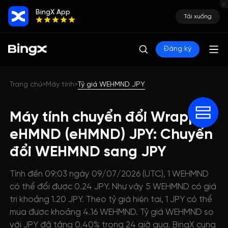
BingX App
Tải xuống
Đăng ký
Trang chủ
Máy tính
Tỷ giá WEHMND JPY
>
>
Máy tính chuyển đổi Wrapped
eHMND (eHMND) JPY: Chuyển
đổi WEHMND sang JPY
Tính đến 09:03 ngày 09/07/2026 (UTC), 1 WEHMND
có thể đổi được 0.24 JPY. Như vậy 5 WEHMND có giá
trị khoảng 1.20 JPY. Theo tỷ giá hiện tại, 1 JPY có thể
mua được khoảng 4.16 WEHMND. Tỷ giá WEHMND so
với JPY đã tăng 0.40% trong 24 giờ qua. BingX cung