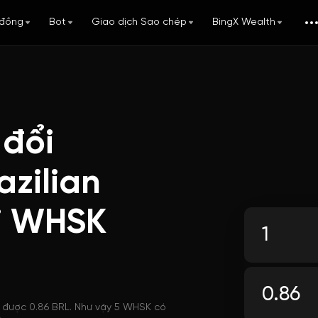
đồng
Bot
Giao dịch Sao chép
BingX Wealth
 đổi
zilian
i WHSK
i được 0.86 BRL. Như vậy 5 WHSK có