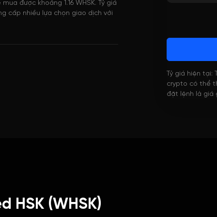
thể mua được khoảng 1.16 WHSK. Tỷ giá
g cấp nhiều lựa chọn giao dịch với
Tỷ giá hiện tại:
crypto có thể th
đặt lệnh là giá
ed HSK (WHSK)