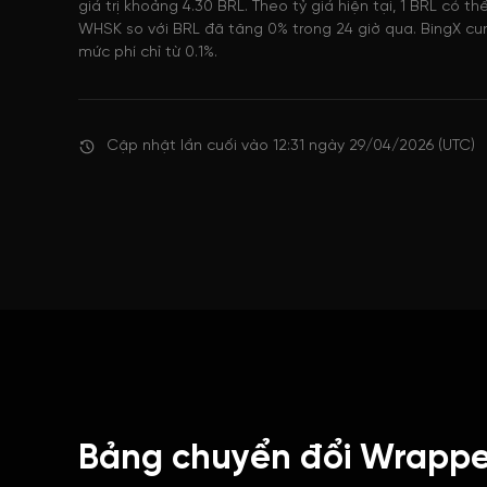
giá trị khoảng 4.30 BRL. Theo tỷ giá hiện tại, 1 BRL có 
WHSK so với BRL đã tăng 0% trong 24 giờ qua. BingX cun
mức phí chỉ từ 0.1%.
Cập nhật lần cuối vào 12:31 ngày 29/04/2026 (UTC)
Bảng chuyển đổi Wrapp