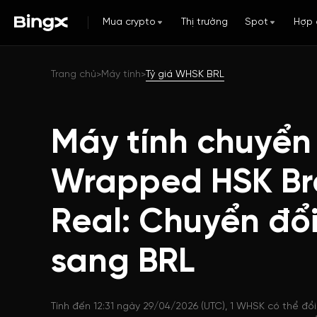
Mua crypto
Thị trường
Spot
Hợp 
Trang chủ
Máy tính
Tỷ giá WHSK BRL
>
>
Máy tính chuyển
Wrapped HSK Bra
Real: Chuyển đổ
sang BRL
Tính đến 12:31 ngày 29/04/2026 (UTC), 1 WHSK có thể đổ