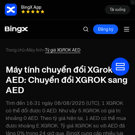
BingX App
Tải xuống
Đăng ký
Trang chủ
Máy tính
Tỷ giá XGROK AED
>
>
Máy tính chuyển đổi XGrok
AED: Chuyển đổi XGROK sang
AED
Tính đến 16:31 ngày 08/08/2025 (UTC), 1 XGROK
có thể đổi được 0 AED. Như vậy 5 XGROK có giá trị
khoảng 0 AED. Theo tỷ giá hiện tại, 1 AED có thể mua
được khoảng E XGROK. Tỷ giá XGROK so với AED đã
tăng 0% trong 24 giờ qua. BingX cung cấp nhiều lựa