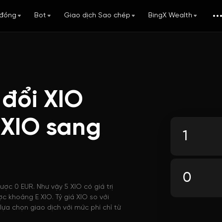
đồng
Bot
Giao dịch Sao chép
BingX Wealth
 đổi XIO
 XIO sang
ược 0 EUR. Như vậy 5 XIO có giá trị
c khoảng E XIO. Tỷ giá XIO so với
ựa chọn giao dịch với mức phí chỉ từ