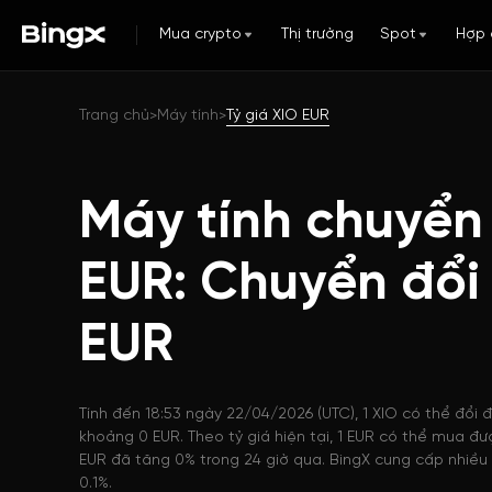
Mua crypto
Thị trường
Spot
Hợp 
Trang chủ
Máy tính
Tỷ giá XIO EUR
>
>
Máy tính chuyển
EUR: Chuyển đổi
EUR
Tính đến 18:53 ngày 22/04/2026 (UTC), 1 XIO có thể đổi đ
khoảng 0 EUR. Theo tỷ giá hiện tại, 1 EUR có thể mua đượ
EUR đã tăng 0% trong 24 giờ qua. BingX cung cấp nhiều l
0.1%.