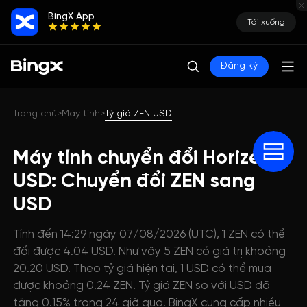
BingX App
Tải xuống
Đăng ký
Trang chủ
Máy tính
Tỷ giá ZEN USD
>
>
Máy tính chuyển đổi Horizen
USD: Chuyển đổi ZEN sang
USD
Tính đến 14:29 ngày 07/08/2026 (UTC), 1 ZEN có thể
đổi được 4.04 USD. Như vậy 5 ZEN có giá trị khoảng
20.20 USD. Theo tỷ giá hiện tại, 1 USD có thể mua
được khoảng 0.24 ZEN. Tỷ giá ZEN so với USD đã
tăng 0.15% trong 24 giờ qua. BingX cung cấp nhiều