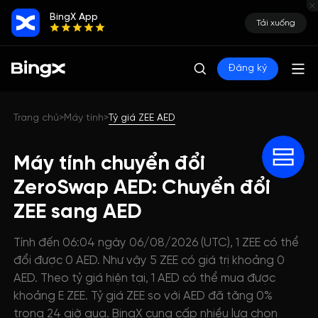
BingX App
Tải xuống
Đăng ký
Trang chủ
Máy tính
Tỷ giá ZEE AED
>
>
Máy tính chuyển đổi
ZeroSwap AED: Chuyển đổi
ZEE sang AED
Tính đến 06:04 ngày 06/08/2026 (UTC), 1 ZEE có thể
đổi được 0 AED. Như vậy 5 ZEE có giá trị khoảng 0
AED. Theo tỷ giá hiện tại, 1 AED có thể mua được
khoảng E ZEE. Tỷ giá ZEE so với AED đã tăng 0%
trong 24 giờ qua. BingX cung cấp nhiều lựa chọn