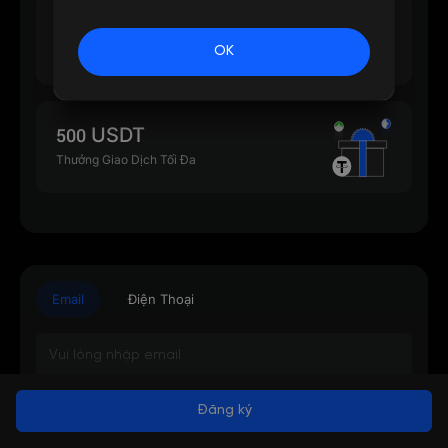
500 USDT
OK
Thưởng Nạp Tiền Tối Đa
500 USDT
Thưởng Giao Dịch Tối Đa
Email
Điện Thoại
Đăng ký