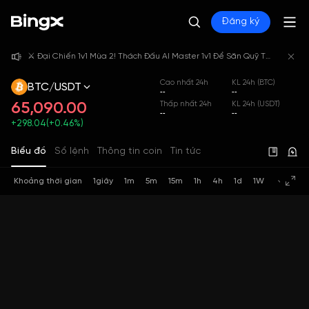
Đăng ký
⚔️ Đại Chiến 1v1 Mùa 2! Thách Đấu AI Master 1v1 Để Săn Quỹ Thưởng 4,000,000 USDT!
⚔️ Đại Chiến 1v1 Mùa 2! Thách Đấu AI Master 1v1 Để Săn Quỹ Thưởng 4,000,000 USDT!
⚔️ Đại Chiến 1v1 Mùa 2! Thách Đấu AI Master 1v1 Để Săn Quỹ Thưởng 4,000,000 USDT!
Cao nhất 24h
KL 24h (BTC)
BTC/USDT
--
--
65,090.00
Thấp nhất 24h
KL 24h (USDT)
--
--
+298.04(+0.46%)
Biểu đồ
Sổ lệnh
Thông tin coin
Tin tức
Khoảng thời gian
1giây
1m
5m
15m
1h
4h
1d
1W