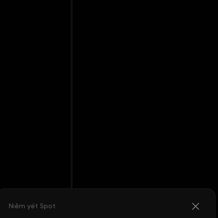
Niêm yết Spot