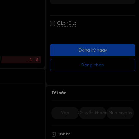
C.Lãi/C.Lỗ
Đăng ký ngay
--%
S
Đăng nhập
Tài sản
Nạp
Chuyển khoản
Mua crypto
Định kỳ