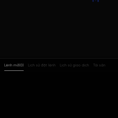
Lệnh mở(0)
Lịch sử đặt lệnh
Lịch sử giao dịch
Tài sản