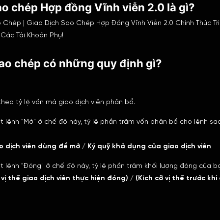
Sao chép Hợp đồng Vĩnh viễn 2.0 là gì?
 Chép | Giao Dịch Sao Chép Hợp Đồng Vĩnh Viễn 2.0 Chính Thức Trì
 Các Tài Khoản Phụ!
Sao chép có những quy định gì?
heo tỷ lệ vốn mà giao dịch viên phân bổ.
t lệnh "Mở" ở chế độ này, tỷ lệ phần trăm vốn phân bổ cho lệnh s
ao dịch viên dùng để mở / Ký quỹ khả dụng của giao dịch viên
 lệnh "Đóng" ở chế độ này, tỷ lệ phần trăm khối lượng đóng của bạ
 vị thế giao dịch viên thực hiện đóng) / (Kích cỡ vị thế trước khi