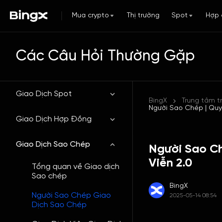
Mua crypto
Thị trường
Spot
Hợp 
Các Câu Hỏi Thường Gặp
Giao Dịch Spot
BingX
Trung tâm t
Người Sao Chép | Quy
Giao Dịch Hợp Đồng
Giao Dịch Sao Chép
Người Sao Ch
Viễn 2.0
Tổng quan về Giao dịch
Sao chép
BingX
Người Sao Chép Giao
2025-05-14 08:54
Dịch Sao Chép