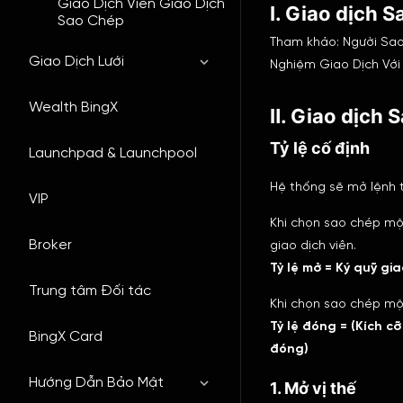
Giao Dịch Viên Giao Dịch
I. Giao dịch 
Sao Chép
Tham khảo:
Người Sao
Giao Dịch Lưới
Nghiệm Giao Dịch Với
Wealth BingX
Ⅱ. Giao dịch 
Tỷ lệ cố định
Launchpad & Launchpool
Hệ thống sẽ mở lệnh t
VIP
Khi chọn sao chép mộ
Broker
giao dịch viên.
Tỷ lệ mở = Ký quỹ gi
Trung tâm Đối tác
Khi chọn sao chép một
Tỷ lệ đóng = (Kích cỡ
BingX Card
đóng)
Hướng Dẫn Bảo Mật
1. Mở vị thế