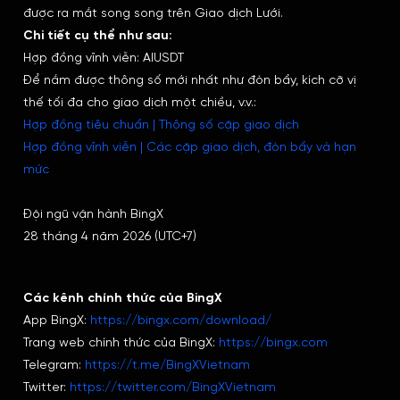
được ra mắt song song trên Giao dịch Lưới.
Chi tiết cụ thể như sau:
Hợp đồng vĩnh viễn: AIUSDT
Để nắm được thông số mới nhất như đòn bẩy, kích cỡ vị
thế tối đa cho giao dịch một chiều, v.v.:
Hợp đồng tiêu chuẩn | Thông số cặp giao dịch
Hợp đồng vĩnh viễn | Các cặp giao dịch, đòn bẩy và hạn
mức
Đội ngũ vận hành BingX
28 tháng 4 năm 2026 (UTC+7)
Các kênh chính thức của BingX
App BingX:
https://bingx.com/download/
Trang web chính thức của BingX:
https://bingx.com
Telegram:
https://t.me/BingXVietnam
Twitter:
https://twitter.com/BingXVietnam