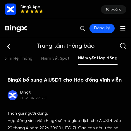
BingX App
Tải xuống
Đăng ký
Trung tâm thông báo
Niêm yết Hợp đồng
Bảo Trì Hệ Thống
Niêm yết Spot
Kh
BingX bổ sung AIUSDT cho Hợp đồng vĩnh viễn
BingX
2026-04-29 12:51
Thân gửi người dùng,
Hợp đồng vĩnh viễn BingX sẽ mở giao dịch cho AIUSDT vào
29 tháng 4 năm 2026 20:00 (UTC+7). Các cặp nêu trên sẽ