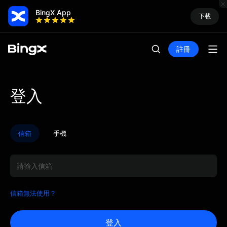
BingX App
下載
註冊
如果您在提交銀行流水單時
登入
遇到技術障礙或存在特殊情
況，請選擇下方選項聯絡我
信箱
手機
們。我們將透過信箱渠道為
您提供人工協助與指導，幫
助您解決問題。
信箱無法使用？
登入