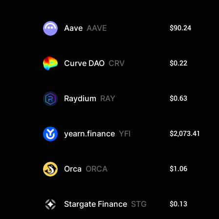
$90.24
Aave
AAVE
$0.22
Curve DAO
CRV
$0.63
Raydium
RAY
$2,073.41
yearn.finance
YFI
$1.06
Orca
ORCA
$0.13
Stargate Finance
STG