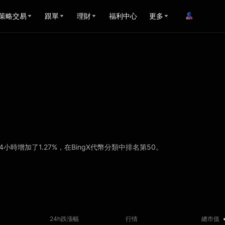
策略交易
跟單
理財
福利中心
更多
.38, 24小時增加了1.27%，在BingX代幣分類中排名第50。
24h跌漲幅
行情
總市值