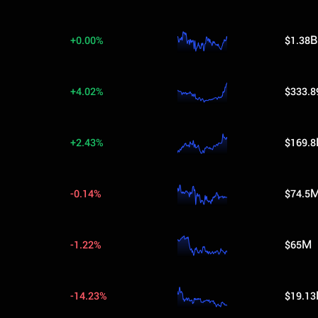
+0.00%
$1.38B
+4.02%
$333.
+2.43%
$169.
-0.14%
$74.5
-1.22%
$65M
-14.23%
$19.1