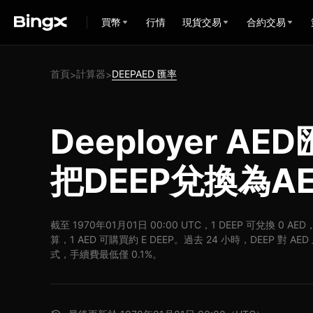
買幣
行情
現貨交易
合約交易
首頁
計算器
DEEPAED 匯率
>
>
Deeployer A
把DEEP兌換為A
截至 1970年01月01日 00:00 UTC，1 DEEP 可兌換 0 A
算，1 AED 可購買約 E DEEP。過去 24 小時，DEEP 對 A
式，手續費最低僅 0.1%。