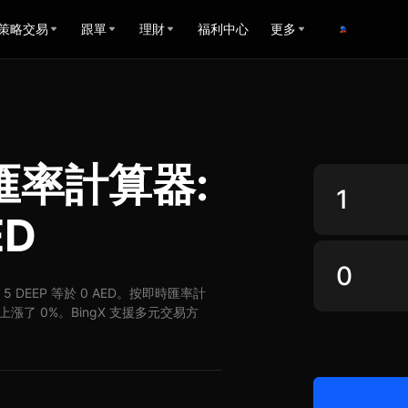
策略交易
跟單
理財
福利中心
更多
ED匯率計算器:
ED
ED，5 DEEP 等於 0 AED。按即時匯率計
ED 上漲了 0%。BingX 支援多元交易方