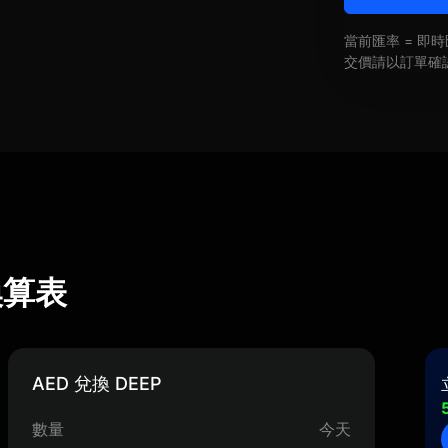
當前匯率 = 
交價請以訂單確
率換算表
AED 兌換 DEEP
數量
今天