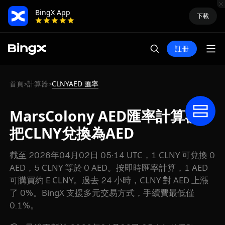
BingX App
下載
註冊
首頁
計算器
CLNYAED 匯率
>
>
MarsColony AED匯率計算器:
把CLNY兌換為AED
截至 2026年04月02日 05:14 UTC，1 CLNY 可兌換 0
AED，5 CLNY 等於 0 AED。按即時匯率計算，1 AED
可購買約 E CLNY。過去 24 小時，CLNY 對 AED 上漲
了 0%。BingX 支援多元交易方式，手續費最低僅
0.1%。