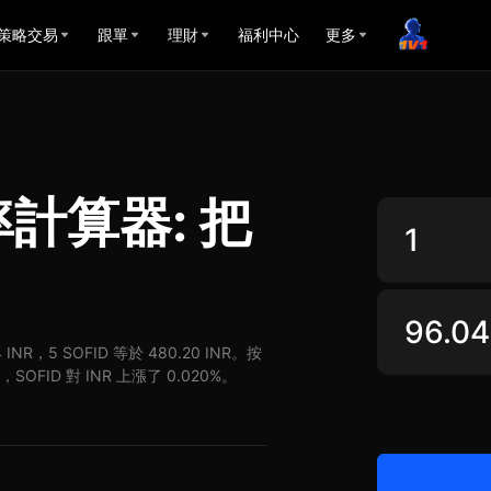
策略交易
跟單
理財
福利中心
更多
匯率計算器: 把
 INR，5 SOFID 等於 480.20 INR。按
SOFID 對 INR 上漲了 0.020%。