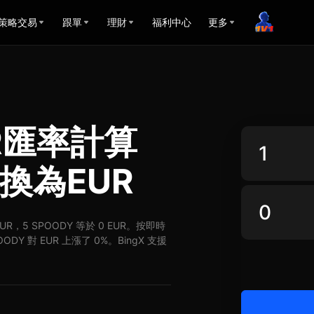
策略交易
跟單
理財
福利中心
更多
UR匯率計算
兌換為EUR
 EUR，5 SPOODY 等於 0 EUR。按即時
ODY 對 EUR 上漲了 0%。BingX 支援