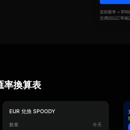
當前匯率 = 
交價請以訂單確
) 匯率換算表
EUR 兌換 SPOODY
數量
今天