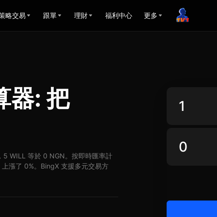
策略交易
跟單
理財
福利中心
更多
算器: 把
GN，5 WILL 等於 0 NGN。按即時匯率計
GN 上漲了 0%。BingX 支援多元交易方