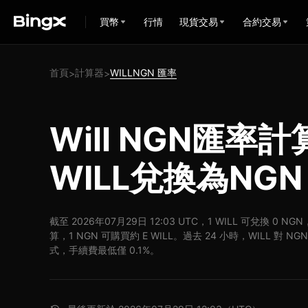
買幣
行情
現貨交易
合約交易
首頁
計算器
WILLNGN 匯率
>
>
Will NGN匯率計
WILL兌換為NGN
截至 2026年07月29日 12:03 UTC，1 WILL 可兌換 0 N
算，1 NGN 可購買約 E WILL。過去 24 小時，WILL 對 N
式，手續費最低僅 0.1%。