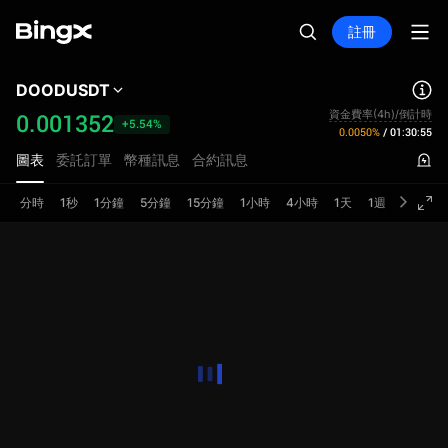
註冊
DOODUSDT
資金費率(4h)/倒計時
0.001352
+5.54%
0.0050%
/
01:30:55
圖表
委託訂單
幣種訊息
合約訊息
分時
1秒
1分鐘
5分鐘
15分鐘
1小時
4小時
1天
1週