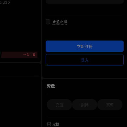
USD
93
止盈止損
立即註冊
--%
S
登入
資產
充值
劃轉
買幣
定投