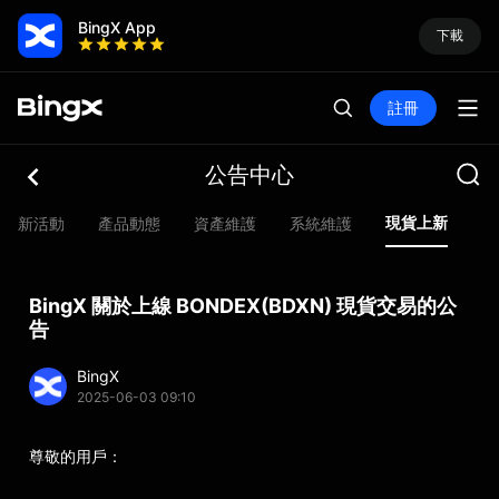
BingX App
下載
註冊
公告中心
現貨上新
最新活動
產品動態
資產維護
系統維​​護
合
BingX 關於上線 BONDEX(BDXN) 現貨交易的公
告
BingX
2025-06-03 09:10
尊敬的用戶：