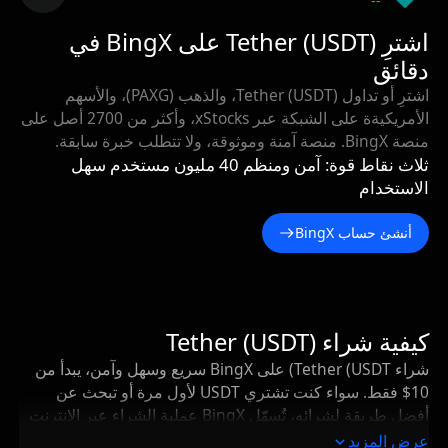
--
اشترِ Tether (USDT) على BingX في
دقائق
اشترِ أو تداول Tether (USDT)، والذهب (PAXG)، والأسهم
الأمريكيةة على الشبكة عبر xStocks، وأكثر من 2700 أصل على
منصة BingX. منصة آمنة وموثوقة، ولا تتطلب خبرة سابقة.
ثلاث نقاط قوة: آمن ومنظم 40 مليون مستخدم سهل
الاستخدام
أنشئ حساب BingX
كيفية شراء Tether (USDT)
شراء Tether (USDT) على BingX سريع وسهل وآمن، يبدأ من
10$ فقط. سواء كنت تشتري USDT لأول مرة أو تبحث عن
أفضل طريقة لشرائه، تُسهّل BingX عملية الشراء عبر الإنترنت
باستخدام بطاقات الائتمان أو الخصم، أو Apple Pay، أو
عرض المزيد