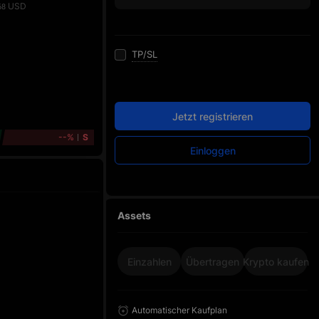
USD
68
TP/SL
Jetzt registrieren
--%
S
Einloggen
Assets
Einzahlen
Übertragen
Krypto kaufen
Automatischer Kaufplan