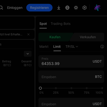
Einloggen
Registrieren
Spot
Trading Bots
erdem für den Handelsvolumen-Wettbewerb, bei dem der Top 1 jeder Phase exklusiv 100.000 USDT gewinnt. Melde dich einmal an und erhalte doppelte Belohnungen!Melde dich jetzt an, fordere d
erdem für den Handelsvolumen-Wettbewerb, bei dem der Top 1 jeder Phase exklusiv 100.000 USDT gewinnt. Melde dich einmal an und erhalte doppelte Belohnungen!Melde dich jetzt an, fordere d
Kaufen
Verkaufen
erdem für den Handelsvolumen-Wettbewerb, bei dem der Top 1 jeder Phase exklusiv 100.000 USDT gewinnt. Melde dich einmal an und erhalte doppelte Belohnungen!Melde dich jetzt an, fordere d
s
Markt
Limit
TP/SL
Preis
USDT
Betrag
Gesamt
(BTC)
(BTC)
BTC
0%
25%
50%
75%
100%
USDT