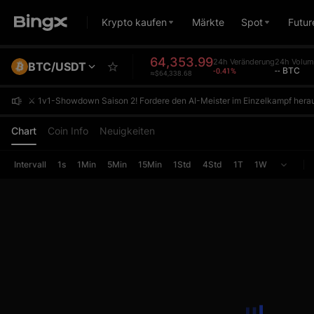
Krypto kaufen
Märkte
Spot
Futur
64,353.99
24h Veränderung
24h Volum
BTC/USDT
-0.41%
-- BTC
≈$64,338.68
⚔️ 1v1-Showdown Saison 2! Fordere den AI-Meister im Einzelkampf herau
⚔️ 1v1-Showdown Saison 2! Fordere den AI-Meister im Einzelkampf herau
⚔️ 1v1-Showdown Saison 2! Fordere den AI-Meister im Einzelkampf herau
Chart
Coin Info
Neuigkeiten
Intervall
1s
1Min
5Min
15Min
1Std
4Std
1T
1W