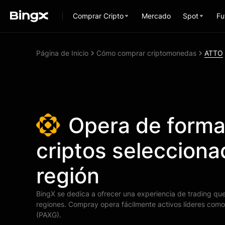
Comprar Cripto
Mercado
Spot
Fu
Página de Inicio
Cómo comprar criptomonedas
ATTO
Opera de forma
criptos selecciona
región
BingX se dedica a ofrecer una experiencia de trading qu
regiones. Compray opera fácilmente activos líderes com
(PAXG).