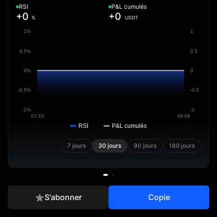
RSI
P&L cumulés
+0
+0
%
USDT
1%
1
0.5%
0.5
0%
0
-0.5%
-0.5
-1%
-1
07-10
08-08
RSI
P&L cumulés
7 jours
30 jours
90 jours
180 jours
S'abonner
Copie
Aperçu
Positions
Trades
Infos copieur
Historique des