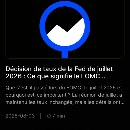
Décision de taux de la Fed de juillet
R
2026 : Ce que signifie le FOMC
e
r
hawkish pour les actions, l'or et les
e
Que s'est-il passé lors du FOMC de juillet 2026 et
Qu
?
taux d'intérêt
r
pourquoi est-ce important ? La réunion de juillet a
20
maintenu les taux inchangés, mais les détails ont
Ma
poussé les marchés vers une interprétation
on
2026-08-03
7 min
2
beaucoup plus restrictive. La combinaison de
qu
plusieurs dissensions, de la hausse des prix du
l'