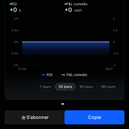
RSI
P&L cumulés
+0
+0
%
USDT
1%
1
0.5%
0.5
0%
0
-0.5%
-0.5
-1%
-1
07-09
08-07
RSI
P&L cumulés
7 jours
30 jours
90 jours
180 jours
S'abonner
Copie
Aperçu
Positions
Trades
Infos copieur
Historique des