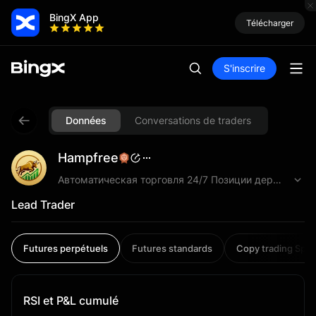
BingX App
Télécharger
S'inscrire
Données
Conversations de traders
Hampfree
Автоматическая торговля 24/7 Позиции держу от минут до 10 дней, подстраиваюсь под рыночные условия. Работаю с 200+ активами, используя умеренное плечо 5-10× и строгие стопы для защиты капитала. Торговля работает в основном на автопилоте: анализ, выбор активов, управление позициями. Ручное участие редкое — только мониторинг и настройки параметров. Вся история торговли открыта. Видны периоды прибыли и периоды просадок — полная прозрачность. Фьючерсы USDT, гибкие параметры для разных уровней капитала. --- Trading 24/7, mostly automated. Positions from minutes to 10 days. 200+ assets, 5-10x leverage with strict stops. Full transparency on all results.
Lead Trader
Futures perpétuels
Futures standards
Copy trading Spot
RSI et P&L cumulé