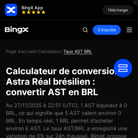
BingX App
Télécharger
S'inscrire
Page d’accueil
Calculateur
Taux AST BRL
>
>
Calculateur de conversion
Astra Réal brésilien :
convertir AST en BRL
Au 27/11/2025 à 22:51 (UTC), 1 AST équivaut à 0
BRL, ce qui signifie que 5 AST valent environ 0
BRL. En temps réel, 1 BRL permet d’acheter
environ E AST. Le taux AST/BRL a enregistré une
variation de 0% sur 24h (hausse). BingX propose