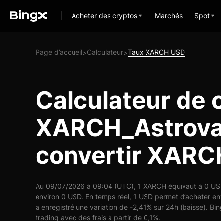
Acheter des cryptos
Marchés
Spot
Page d’accueil
Calculateur
Taux XARCH USD
>
>
Calculateur de 
XARCH_Astrovau
convertir XARC
Au 09/07/2026 à 09:04 (UTC), 1 XARCH équivaut à 0 USD,
environ 0 USD. En temps réel, 1 USD permet d’acheter 
a enregistré une variation de -2,41% sur 24h (baisse). Bi
trading avec des frais à partir de 0,1%.