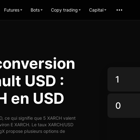
Futures
Bots
Copy trading
Capital
conversion
lt USD :
H en USD
 ce qui signifie que 5 XARCH valent
environ E XARCH. Le taux XARCH/USD
ngX propose plusieurs options de