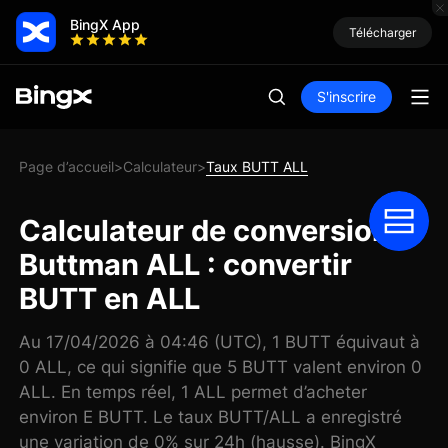
BingX App
Télécharger
S'inscrire
Page d’accueil
Calculateur
Taux BUTT ALL
>
>
Calculateur de conversion
Buttman ALL : convertir
BUTT en ALL
Au 17/04/2026 à 04:46 (UTC), 1 BUTT équivaut à
0 ALL, ce qui signifie que 5 BUTT valent environ 0
ALL. En temps réel, 1 ALL permet d’acheter
environ E BUTT. Le taux BUTT/ALL a enregistré
une variation de 0% sur 24h (hausse). BingX