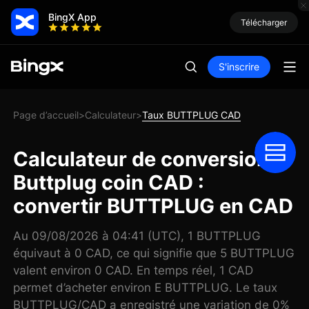
BingX App
Télécharger
S'inscrire
Page d’accueil
Calculateur
Taux BUTTPLUG CAD
>
>
Calculateur de conversion
Buttplug coin CAD :
convertir BUTTPLUG en CAD
Au 09/08/2026 à 04:41 (UTC), 1 BUTTPLUG
équivaut à 0 CAD, ce qui signifie que 5 BUTTPLUG
valent environ 0 CAD. En temps réel, 1 CAD
permet d’acheter environ E BUTTPLUG. Le taux
BUTTPLUG/CAD a enregistré une variation de 0%