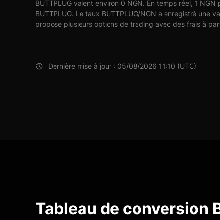
BUTTPLUG valent environ 0 NGN. En temps réel, 1 NGN p
BUTTPLUG. Le taux BUTTPLUG/NGN a enregistré une vari
propose plusieurs options de trading avec des frais à part
Dernière mise à jour : 05/08/2026 11:10 (UTC)
Tableau de conversion B