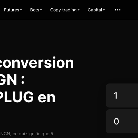
Futures
Bots
Copy trading
Capital
conversion
GN :
PLUG en
GN, ce qui signifie que 5