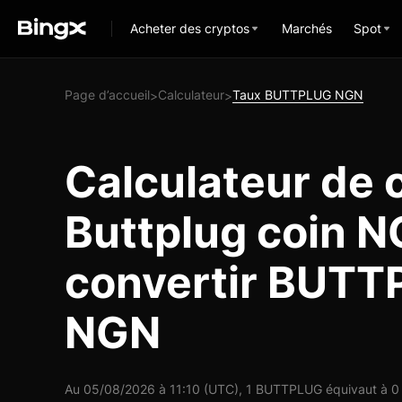
Acheter des cryptos
Marchés
Spot
Page d’accueil
Calculateur
Taux BUTTPLUG NGN
>
>
Calculateur de 
Buttplug coin N
convertir BUTT
NGN
Au 05/08/2026 à 11:10 (UTC), 1 BUTTPLUG équivaut à 0 N