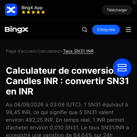
BingX App
Télécharger
S'inscrire
Page d’accueil
Calculateur
Taux SN31 INR
>
>
Calculateur de conversion
Candles INR : convertir SN31
en INR
Au 06/08/2026 à 03:08 (UTC), 1 SN31 équivaut à
98,45 INR, ce qui signifie que 5 SN31 valent
environ 492,25 INR. En temps réel, 1 INR permet
d’acheter environ 0,010 SN31. Le taux SN31/INR a
enregistré une variation de 64,64% sur 24h