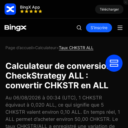
BingX App
Télécharger
S'inscrire
Page d’accueil
Calculateur
Taux CHKSTR ALL
>
>
Calculateur de conversion
CheckStrategy ALL :
convertir CHKSTR en ALL
Au 06/08/2026 à 00:34 (UTC), 1 CHKSTR
équivaut à 0,020 ALL, ce qui signifie que 5
CHKSTR valent environ 0,10 ALL. En temps réel, 1
ALL permet d’acheter environ 50,00 CHKSTR. Le
taux CHKSTR/ALL a enregistré une variation de