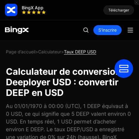
BingX App
Télécharger
S'inscrire
Page d’accueil
Calculateur
Taux DEEP USD
>
>
Calculateur de conversion
Deeployer USD : convertir
DEEP en USD
Au 01/01/1970 à 00:00 (UTC), 1 DEEP équivaut à
0 USD, ce qui signifie que 5 DEEP valent environ 0
USD. En temps réel, 1 USD permet d’acheter
environ E DEEP. Le taux DEEP/USD a enregistré
une variation de 0% sur 24h (hausse). BingX