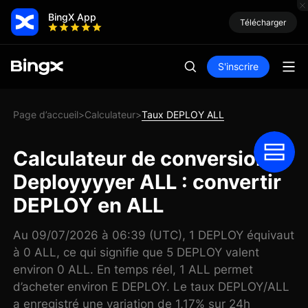
BingX App
Télécharger
S'inscrire
Page d’accueil
Calculateur
Taux DEPLOY ALL
>
>
Calculateur de conversion
Deployyyyer ALL : convertir
DEPLOY en ALL
Au 09/07/2026 à 06:39 (UTC), 1 DEPLOY équivaut
à 0 ALL, ce qui signifie que 5 DEPLOY valent
environ 0 ALL. En temps réel, 1 ALL permet
d’acheter environ E DEPLOY. Le taux DEPLOY/ALL
a enregistré une variation de 1,17% sur 24h