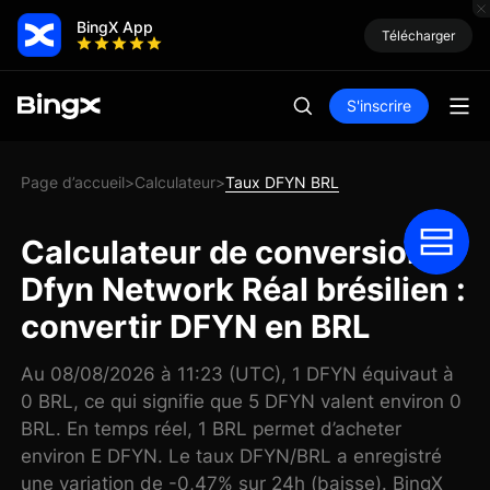
BingX App
Télécharger
S'inscrire
Page d’accueil
Calculateur
Taux DFYN BRL
>
>
Calculateur de conversion
Dfyn Network Réal brésilien :
convertir DFYN en BRL
Au 08/08/2026 à 11:23 (UTC), 1 DFYN équivaut à
0 BRL, ce qui signifie que 5 DFYN valent environ 0
BRL. En temps réel, 1 BRL permet d’acheter
environ E DFYN. Le taux DFYN/BRL a enregistré
une variation de -0,47% sur 24h (baisse). BingX