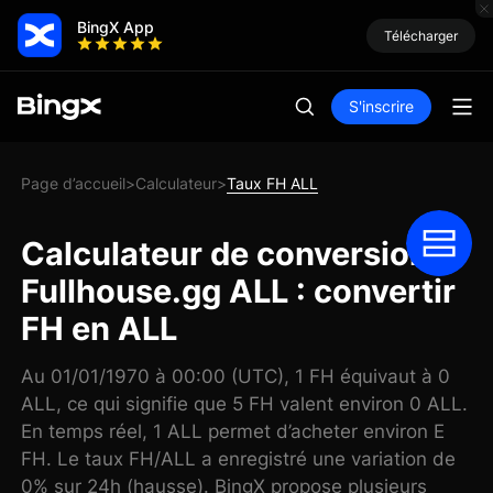
BingX App
Télécharger
S'inscrire
Page d’accueil
Calculateur
Taux FH ALL
>
>
Calculateur de conversion
Fullhouse.gg ALL : convertir
FH en ALL
Au 01/01/1970 à 00:00 (UTC), 1 FH équivaut à 0
ALL, ce qui signifie que 5 FH valent environ 0 ALL.
En temps réel, 1 ALL permet d’acheter environ E
FH. Le taux FH/ALL a enregistré une variation de
0% sur 24h (hausse). BingX propose plusieurs