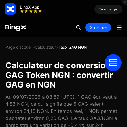
BingX App
Télécharger
S'inscrire
Page d’accueil
Calculateur
Taux GAG NGN
>
>
Calculateur de conversion
GAG Token NGN : convertir
GAG en NGN
Au 09/07/2026 à 08:59 (UTC), 1 GAG équivaut à
4,83 NGN, ce qui signifie que 5 GAG valent
environ 24,15 NGN. En temps réel, 1 NGN permet
d’acheter environ 0,20 GAG. Le taux GAG/NGN a
enregistré une variation de -0,44% sur 24h