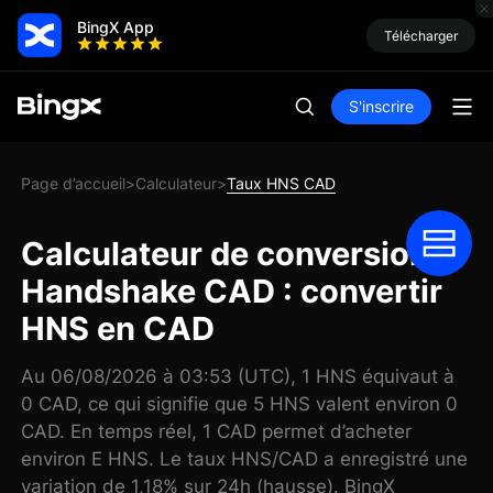
BingX App
Télécharger
S'inscrire
Page d’accueil
Calculateur
Taux HNS CAD
>
>
Calculateur de conversion
Handshake CAD : convertir
HNS en CAD
Au 06/08/2026 à 03:53 (UTC), 1 HNS équivaut à
0 CAD, ce qui signifie que 5 HNS valent environ 0
CAD. En temps réel, 1 CAD permet d’acheter
environ E HNS. Le taux HNS/CAD a enregistré une
variation de 1,18% sur 24h (hausse). BingX