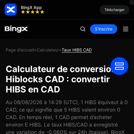
BingX App
Télécharger
S'inscrire
Page d’accueil
Calculateur
Taux HIBS CAD
>
>
Calculateur de conversion
Hiblocks CAD : convertir
HIBS en CAD
Au 08/08/2026 à 14:29 (UTC), 1 HIBS équivaut à 0
CAD, ce qui signifie que 5 HIBS valent environ 0
CAD. En temps réel, 1 CAD permet d’acheter
environ E HIBS. Le taux HIBS/CAD a enregistré
une variation de -0,060% sur 24h (baisse). BingX