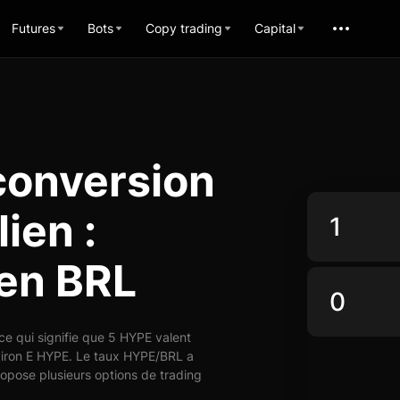
Futures
Bots
Copy trading
Capital
conversion
ien :
 en BRL
e qui signifie que 5 HYPE valent
viron E HYPE. Le taux HYPE/BRL a
ropose plusieurs options de trading