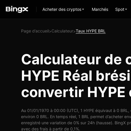
Acheter des cryptos
Marchés
Spot
Page d’accueil
Calculateur
Taux HYPE BRL
>
>
Calculateur de 
HYPE Réal brésil
convertir HYPE
Au 01/01/1970 à 00:00 (UTC), 1 HYPE équivaut à 0 BRL, c
environ 0 BRL. En temps réel, 1 BRL permet d’acheter en
enregistré une variation de 0% sur 24h (hausse). BingX p
avec des frais à partir de 0,1%.