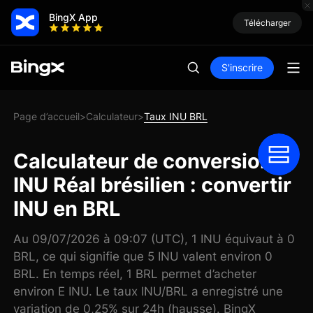
BingX App
Télécharger
S'inscrire
Page d’accueil
Calculateur
Taux INU BRL
>
>
Calculateur de conversion
INU Réal brésilien : convertir
INU en BRL
Au 09/07/2026 à 09:07 (UTC), 1 INU équivaut à 0
BRL, ce qui signifie que 5 INU valent environ 0
BRL. En temps réel, 1 BRL permet d’acheter
environ E INU. Le taux INU/BRL a enregistré une
variation de 0,25% sur 24h (hausse). BingX