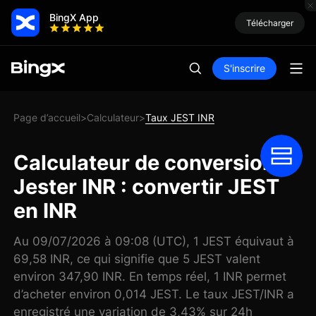
BingX App
Télécharger
S'inscrire
Page d’accueil
Calculateur
Taux JEST INR
>
>
Calculateur de conversion
Jester INR : convertir JEST
en INR
Au 09/07/2026 à 09:08 (UTC), 1 JEST équivaut à
69,58 INR, ce qui signifie que 5 JEST valent
environ 347,90 INR. En temps réel, 1 INR permet
d’acheter environ 0,014 JEST. Le taux JEST/INR a
enregistré une variation de 3,43% sur 24h